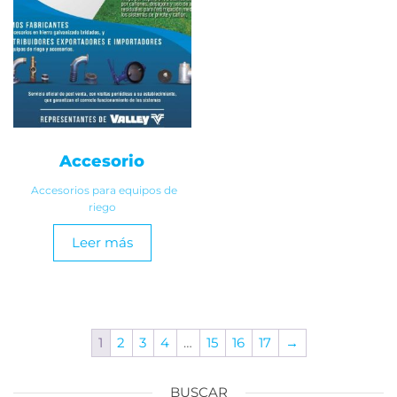
Accesorio
Accesorios para equipos de
riego
Leer más
1
2
3
4
…
15
16
17
→
BUSCAR