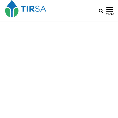
MENU
MÁS DE 25 AÑOS - DESDE
1994 -
ESPECIALISTAS
EN EL DISEÑO Y
DESARROLLO DE
TECNOLOGÍA Y