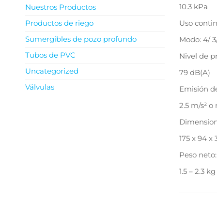
10.3 kPa
Nuestros Productos
Productos de riego
Uso contin
Sumergibles de pozo profundo
Modo: 4/ 3/ 
Tubos de PVC
Nivel de p
Uncategorized
79 dB(A)
Válvulas
Emisión de
2.5 m/s² o
Dimension
175 x 94 
Peso neto:
1.5 – 2.3 kg