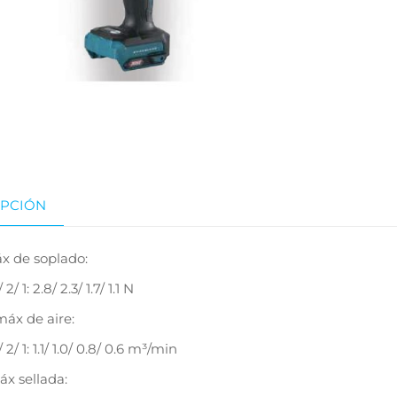
IPCIÓN
x de soplado:
/ 1: 2.8/ 2.3/ 1.7/ 1.1 N
áx de aire:
2/ 1: 1.1/ 1.0/ 0.8/ 0.6 m³/min
x sellada: