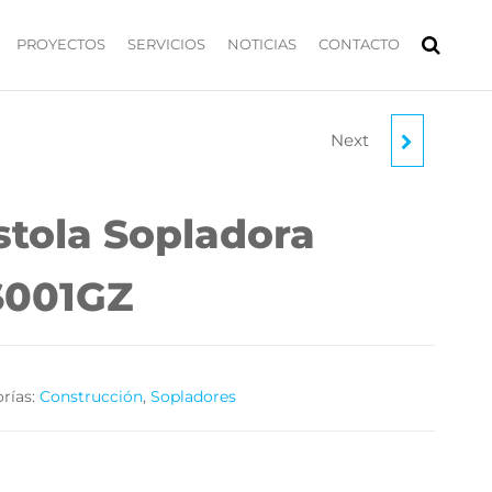
PROYECTOS
SERVICIOS
NOTICIAS
CONTACTO
Next
SOPLADORA
INALÁMBRICA
stola Sopladora
UB001GZ
S001GZ
rías:
Construcción
,
Sopladores