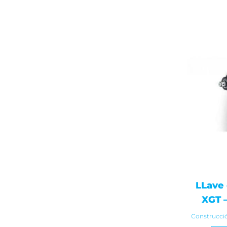
LLave
XGT 
Construcci