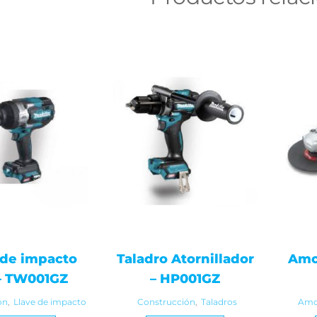
 de impacto
Taladro Atornillador
Amo
– TW001GZ
– HP001GZ
ón
,
Llave de impacto
Construcción
,
Taladros
Amo