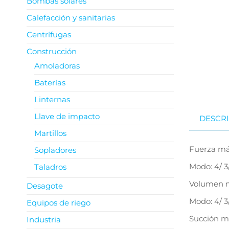
Bombas solares
Calefacción y sanitarias
Centrífugas
Construcción
Amoladoras
Baterías
Linternas
Llave de impacto
DESCR
Martillos
Fuerza má
Sopladores
Modo: 4/ 3/ 2
Taladros
Volumen m
Desagote
Modo: 4/ 3/ 
Equipos de riego
Succión má
Industria