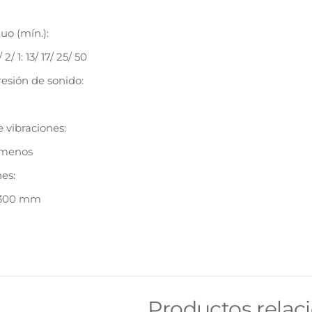
uo (mín.):
2/ 1: 13/ 17/ 25/ 50
resión de sonido:
 vibraciones:
 menos
es:
x 300 mm
Productos relac