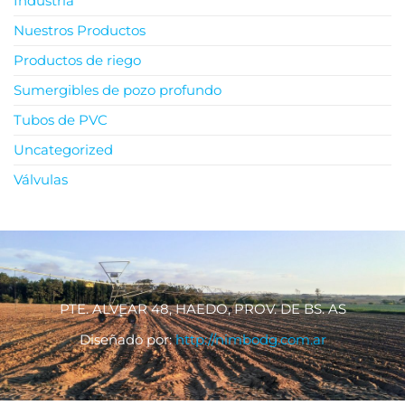
Industria
Nuestros Productos
Productos de riego
Sumergibles de pozo profundo
Tubos de PVC
Uncategorized
Válvulas
PTE. ALVEAR 48, HAEDO, PROV. DE BS. AS
Diseñado por:
http://nimbodg.com.ar